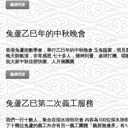
繼續閱讀
兔蘆乙巳年的中秋晚會
香港兔蘆術數學會，舉行乙巳年的中秋晚會 玉兔臨窗，照見
晚天朗氣清，非常感恩 七十多人，燒烤到薈、桌球打機、唱
祝大家中秋佳節快樂、人月倆團圓
繼續閱讀
兔蘆乙巳第二次義工服務
我們一行十數人，集合在深水埗街坊會 內容為100位深水埗街
了十幾位兔蘆的義工外亦有另一義工團體「義剪無邊界」有14