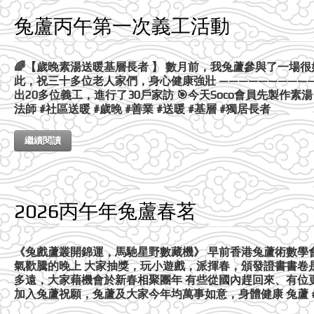
兔蘆丙午第一次義工活動
🌈【歲晚素湯送暖基層長者 】 數月前，我兔蘆參與了一
此，祝三十多位老人家們，身心健康強壯 ———————————
出20多位義工，進行了30戶家訪 🎯今天Soco會員先製作素
法師 #社區送暖 #歲晚 #善業 #送暖 #基層 #獨居長者
繼續閱讀
2026丙午年兔蘆春茗
《兔戲蘆叢開錦運，馬馳星野數藏機》 早前香港兔蘆術數學
氣歡騰的晚上 大家抽獎，玩小遊戲，派揮春，頒發證書書卷
多遠，大家藉機會於新春相聚團年 有些從國內趕回來、有位
加入兔蘆祝願，兔蘆及大家今年均萬事如意，身體健康 兔蘆 