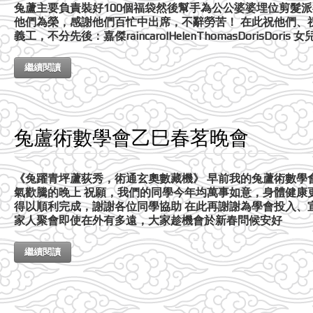
兔蘆主要負責裝好100個福袋然後幫手為公公婆婆埋位剪髮
他們為榮，感謝他們百忙中出席，不辭勞苦！ 在此祝他們、祝
義工，不分先後：嘉傑raincarolHelenThomasDorisDoris 女兒sunn
繼續閱讀
兔蘆術數學會乙巳春茗晚會
《兔躍青坪蘆荻秀，術通玄奧數藏機》 早前我的兔蘆術數學
氣歡騰的晚上 祝願，我們的同學今年均萬事如意，身體健康
得以順利完成，謝謝各位同學協助 在此再謝謝為學會投入、
家人聚會即使在外有多遠，大家趁機會於新春問候安好
繼續閱讀