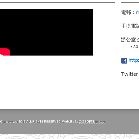
電郵：
m
手提電話 /
辦公室:
3743
http
Twitte
© masteryau 2013 ALL RIGHTS RESERVED. Website By
ZIZSOFT Limited
.