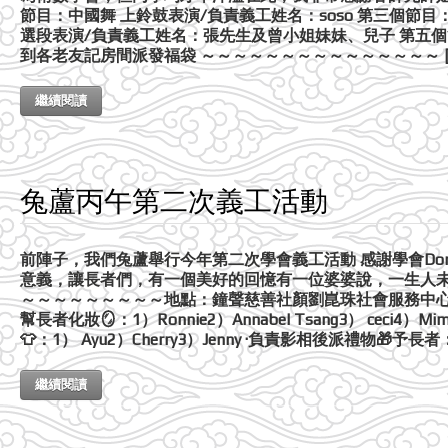
節目：中國舞 上鈴鼓表演/負責義工姓名：soso 第三個節目：
選段表演/負責義工姓名：張先生及曾小姐妹妹、兒子 第五個
到各老友記房間派發福袋 ～～～～～～～～～～～～～～～ [
繼續閱讀
兔蘆丙午第二次義工活動
前陣子，我們兔蘆舉行今年第二次學會義工活動 感謝學會Don
意義，讓長者們，有一個美好的回憶有一位婆婆說，一生人未
～～～～～～～～～地點：鐘聲慈善社顏劉崑珠社會服務中心 
幫長者化妝🪞：1）Ronnie2）Annabel Tsang3） ceci4）M
👕：1） Ayu2）Cherry3）Jenny ·負責影相後派禮物🎁予長者：1）
繼續閱讀