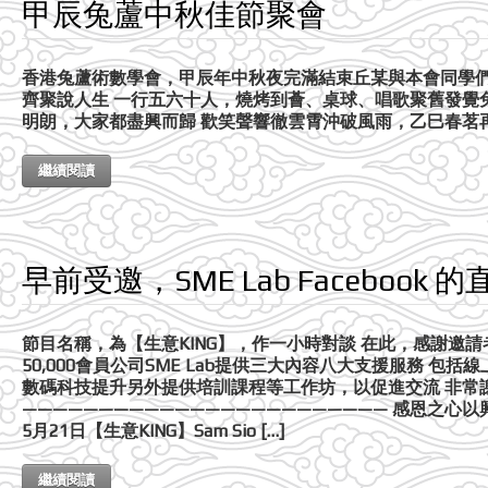
甲辰兔蘆中秋佳節聚會
香港兔蘆術數學會，甲辰年中秋夜完滿結束丘某與本會同學們
齊聚說人生 一行五六十人，燒烤到薈、桌球、唱歌聚舊發覺
明朗，大家都盡興而歸 歡笑聲響徹雲霄沖破風雨，乙巳春茗
繼續閱讀
早前受邀，SME Lab Facebook 
節目名稱，為【生意KING】，作一小時對談 在此，感謝邀請者，
50,000會員公司SME Lab提供三大內容八大支援服務 
數碼科技提升另外提供培訓課程等工作坊，以促進交流 非常
———————————————————————— 感恩之心以
5月21日【生意KING】Sam Sio […]
繼續閱讀