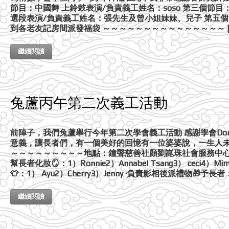
節目：中國舞 上鈴鼓表演/負責義工姓名：soso 第三個節目：
選段表演/負責義工姓名：張先生及曾小姐妹妹、兒子 第五個
到各老友記房間派發福袋 ～～～～～～～～～～～～～～～ [
繼續閱讀
兔蘆丙午第二次義工活動
前陣子，我們兔蘆舉行今年第二次學會義工活動 感謝學會Don
意義，讓長者們，有一個美好的回憶有一位婆婆說，一生人未
～～～～～～～～～地點：鐘聲慈善社顏劉崑珠社會服務中心 
幫長者化妝🪞：1）Ronnie2）Annabel Tsang3） ceci4）M
👕：1） Ayu2）Cherry3）Jenny ·負責影相後派禮物🎁予長者：1）
繼續閱讀