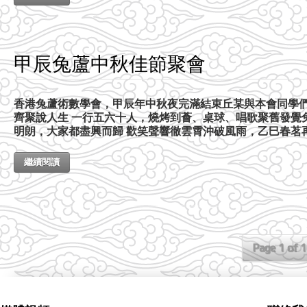
甲辰兔蘆中秋佳節聚會
香港兔蘆術數學會，甲辰年中秋夜完滿結束丘某與本會同學們
齊聚說人生 一行五六十人，燒烤到薈、桌球、唱歌聚舊發覺
明朗，大家都盡興而歸 歡笑聲響徹雲霄沖破風雨，乙巳春茗
繼續閱讀
Page 1 of 