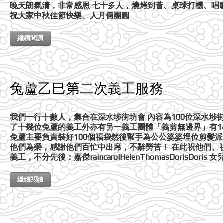
晚天朗氣清，非常感恩 七十多人，燒烤到薈、桌球打機、唱
祝大家中秋佳節快樂、人月倆團圓
繼續閱讀
兔蘆乙巳第二次義工服務
我們一行十數人，集合在深水埗街坊會 內容為100位深水埗街
了十幾位兔蘆的義工外亦有另一義工團體「義剪無邊界」有14
兔蘆主要負責裝好100個福袋然後幫手為公公婆婆埋位剪髮
他們為榮，感謝他們百忙中出席，不辭勞苦！ 在此祝他們、祝
義工，不分先後：嘉傑raincarolHelenThomasDorisDoris 女兒sunn
繼續閱讀