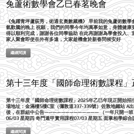
兔蘆術數學會乙巳春茗晚會
《兔躍青坪蘆荻秀，術通玄奧數藏機》 早前我的兔蘆術數學
氣歡騰的晚上 祝願，我們的同學今年均萬事如意，身體健康
得以順利完成，謝謝各位同學協助 在此再謝謝為學會投入、
家人聚會即使在外有多遠，大家趁機會於新春問候安好
繼續閱讀
第十三年度「國師命理術數課程」
第十三年度「國師命理術數課程」2025年乙巳年現正開始招生 星期
場地址：金滿樓5樓C室（彌敦道337-339號）佐敦地鐵站
後，在群組中公告————————————— （一年只開一班） 0
06/03 星期四 奇門遁甲實用課程07/03 星期五 面掌相學綜合課
繼續閱讀