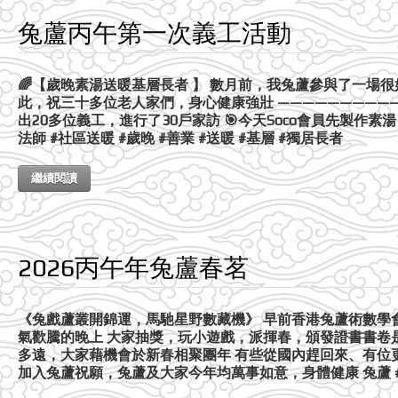
兔蘆丙午第一次義工活動
🌈【歲晚素湯送暖基層長者 】 數月前，我兔蘆參與了一
此，祝三十多位老人家們，身心健康強壯 ———————————
出20多位義工，進行了30戶家訪 🎯今天Soco會員先製作素
法師 #社區送暖 #歲晚 #善業 #送暖 #基層 #獨居長者
繼續閱讀
2026丙午年兔蘆春茗
《兔戲蘆叢開錦運，馬馳星野數藏機》 早前香港兔蘆術數學
氣歡騰的晚上 大家抽獎，玩小遊戲，派揮春，頒發證書書卷
多遠，大家藉機會於新春相聚團年 有些從國內趕回來、有位
加入兔蘆祝願，兔蘆及大家今年均萬事如意，身體健康 兔蘆 