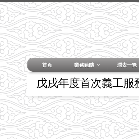
首頁
業務範疇
潤表一覽
戊戌年度首次義工服