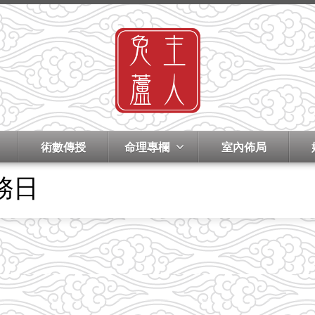
術數傳授
命理專欄
室內佈局
務日