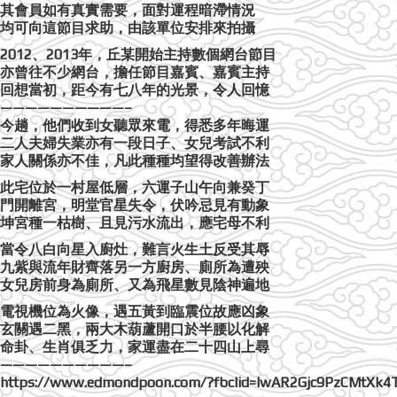
其會員如有真實需要，面對運程暗滯情況
均可向這節目求助，由該單位安排來拍攝
2012、2013年，丘某開始主持數個網台節目
亦曾往不少網台，擔任節目嘉賓、嘉賓主持
回想當初，距今有七八年的光景，令人回憶
——————————–
今趟，他們收到女聽眾來電，得悉多年晦運
二人夫婦失業亦有一段日子、女兒考試不利
家人關係亦不佳，凡此種種均望得改善辦法
此宅位於一村屋低層，六運子山午向兼癸丁
門開離宮，明堂官星失令，伏吟忌見有動象
坤宮種一枯樹、且見污水流出，應宅母不利
當令八白向星入廚灶，難言火生土反受其辱
九紫與流年財齊落另一方廚房、廁所為遭殃
女兒房前身為廁所、又為飛星數見陰神遍地
電視機位為火像，遇五黃到臨震位故應凶象
玄關遇二黑，兩大木葫蘆開口於半腰以化解
命卦、生肖俱乏力，家運盡在二十四山上尋
——————————–
https://www.edmondpoon.com/?fbclid=IwAR2Gjc9PzCMtXk4T