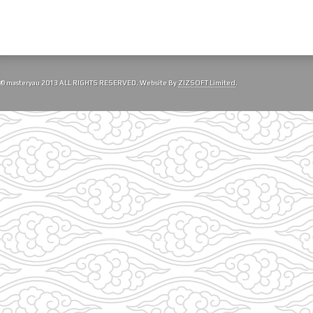
© masteryau 2013 ALL RIGHTS RESERVED. Website By
ZIZSOFT Limited
.