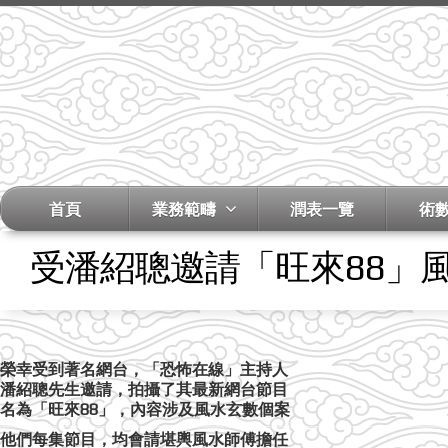
首頁
業務範疇
潤表一覽
術
受潘紹聰邀請「旺來88」
榮幸受到著名網台，「恐怖在線」主持人
潘紹聰先生邀請，拍攝了其最新網台節目
名為「旺來88」，內容涉及風水玄數個案
他們每集節目，均會請堪輿風水師傅擔任