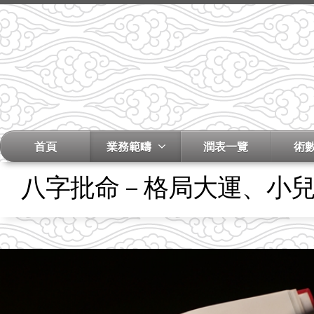
首頁
業務範疇
潤表一覽
術
八字批命 – 格局大運、小