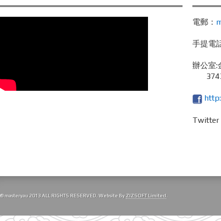
電郵：
m
手提電話 /
辦公室:
3743
http
Twitte
© masteryau 2013 ALL RIGHTS RESERVED. Website By
ZIZSOFT Limited
.