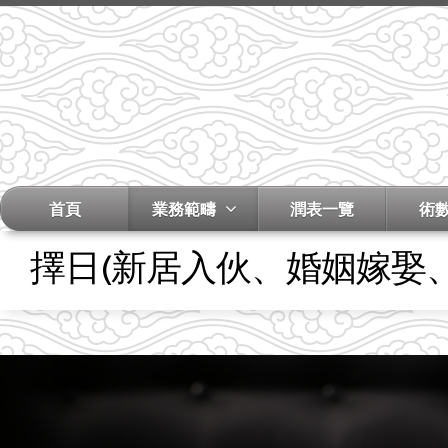
首頁
業務範疇
潤表一覽
術
擇日(新居入伙、婚姻嫁娶