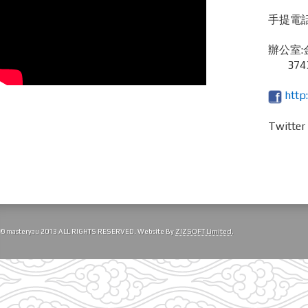
手提電話 /
辦公室:
3743
http
Twitte
© masteryau 2013 ALL RIGHTS RESERVED. Website By
ZIZSOFT Limited
.