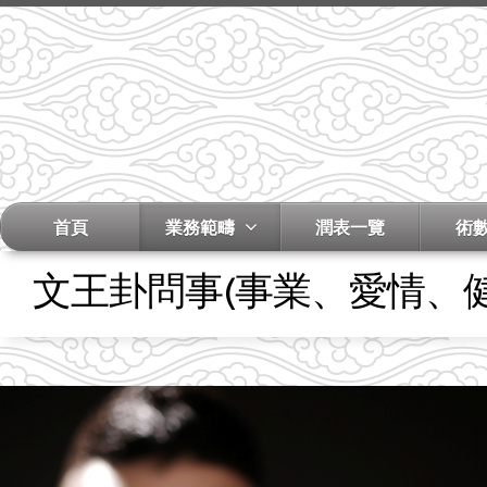
首頁
業務範疇
潤表一覽
術
文王卦問事(事業、愛情、