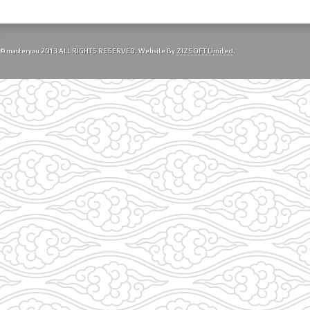
© masteryau 2013 ALL RIGHTS RESERVED. Website By
ZIZSOFT Limited
.