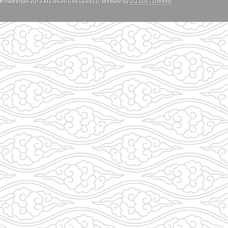
© masteryau 2013 ALL RIGHTS RESERVED. Website By
ZIZSOFT Limited
.