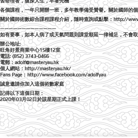
習命理者，窺探人生，早著先機
各個課程，一年只開辦一班，多年教學備受贊譽。關於國師的個人資料，點擊：http
關於國師術數綜合課程課程介紹，隨時查詢或點擊：http://www.masteryau
—————————————
如有要事，如本人病了或天氣問題則課堂順延一律補足，不會取
辦公地址:
旺角好景商業中心15樓12室
電話: (852) 3743-0466
電郵：adolf@masteryau.hk
個人網站：http://masteryau.hk/
Fans Page：http://www.facebook.com/adolfyau
誠意邀請你加入這個術數家庭
記得以下這個日期：
2020年03月02日於該星期正式上課！