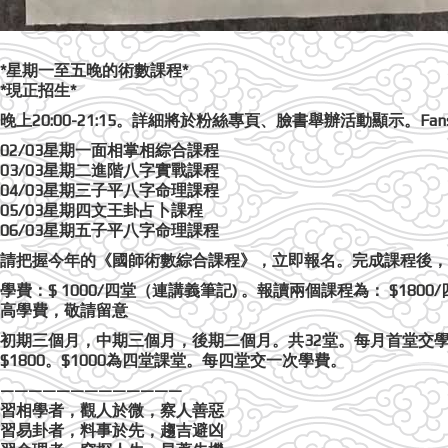
*星期一至五晚的術數課程*
*現正招生*
晚上20:00-21:15。詳細將於粉絲專頁、臉書舉辦活動顯示。Fans Pa
02/03星期一面相掌相綜合課程
03/03星期二進階八字實戰課程
04/03星期三子平八字命理課程
05/03星期四文王卦占卜課程
06/03星期五子平八字命理課程
請把握今年的《國師術數綜合課程》，立即報名。完成課程後，
學費：$ 1000/四堂（連講義筆記) 。報讀兩個課程為： $1800/四
高學費，敬請留意
初期三個月，中期三個月，後期二個月。共32堂。每月首堂交學
$1800。$1000為四堂課堂。每四堂交一次學費。
—————————————
習相學者，觀人於微，察人善惡
習易卦者，料事於先，趨吉避凶