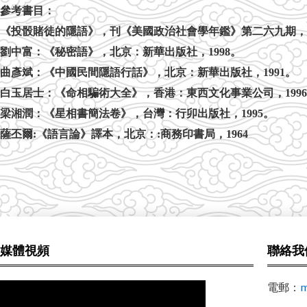
參考書目：
《投骰賭徒的隱語》，刊《美國政治社會學年鑑》第二六九期，
劉中富：《秘密語》，北京：新華出版社，
1998
。
曲彥斌：《中國民間隱語行話》，北京：新華出版社，
1991
。
白玉居士：《命相騙術大全》，香港：東西文化事業公司，
1996
梁湘潤：《星相書簡法卷》，台灣：行卯出版社，
1995
。
薩丕爾
:
《語言論》譯本，北京：
:
商務印書局，
1964
媒體視頻
聯絡我
電郵：
m