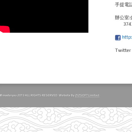
手提電話 /
辦公室:
3743
http
Twitte
© masteryau 2013 ALL RIGHTS RESERVED. Website By
ZIZSOFT Limited
.