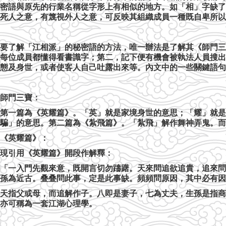
密語與原先的行業名稱從字形上有相似的地方。如「相」字缺了
死人之意，有篾視外人之意，可反映其組織成員一種既自卑所以
要了解「江相派」的秘密語的方法，唯一辦法是了解其《師門三
每位成員都懂得看書識字；第二，記下便有機會被執法人員搜出
態及身世，或者使客人自己吐露出來等。內文中的一些關鍵語句
師門三寶：
第一篇為《英耀篇》。「英」就是家境身世的意思；「耀」就是
騙」的意思。第二篇為《紮飛篇》。「紮飛」解作舞神弄鬼。而
《英耀篇》：
現引用《英耀篇》開段作解釋：
「一入門先觀來意，既開言切勿躊躇。天來問追欲追貴，追來問
孫為近古。叠叠問此事，定是此事缺。頻頻問原因，其中必有因
天指父或母，而追解作子。八即是妻子，七為丈夫，生孫是指商
亦可稱為一套江湖心理學。