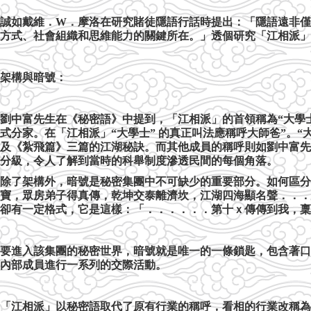
誠如戴維．
W
．摩洛在研究賭徒隱語行話時提出：「隱語遠非僅
方式、社會組織和思維能力的關鍵所在。」透個研究「江相派」
架構與暗號：
劉中富先生在《秘密語》中提到，「江相派」的首領稱為“大學士
式分家。在「江相派」“大學士” 的真正叫法應稱呼大師爸”。“
及《紮飛篇》三篇的江湖秘訣。而其他成員的稱呼則如劉中富先
分級，令人了解到當時的科舉制度滲透民間的每個角落。
除了架構外，暗號是秘密集團中不可缺少的重要部分。如何區分
寶，眾房弟子得真傳，乾坤交泰離濟坎，江湖四海顯名聲．．．
卻有一定格式，它是這樣：「．．．．．．第十ｘ傳傳到我，稟
要進入該集團的秘密世界，暗號就是唯一的一條鎖匙，包含著口
內部成員進行一系列的交際活動。
「江相派」以秘密語取代了原有行業的稱呼，看相的行業改稱為