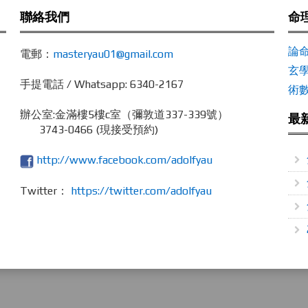
聯絡我們
命
論
電郵：
masteryau01@gmail.com
玄
手提電話 / Whatsapp: 6340-2167
術
辦公室:
金滿樓5樓c室（彌敦道337-339號）
最
3743-0466 (現接受預約)
http://www.facebook.com/adolfyau
Twitter：
https://twitter.com/adolfyau