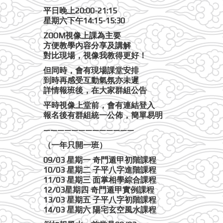
平日晚上20:00-21:15
星期六下午14:15-15:30
ZOOM視像上課為主要
方便教學內容分享及講解
對比現場，視像我教得更好！
但同時，會有現場課堂安排
到時再感受互動氣氛亦未遲
詳情報班後，在大家群組公告
平時視像上堂前，會有連結登入
報名後有群組統一公佈，簡單易明
—————————————
（一年只開一班）
09/03 星期一 奇門遁甲初階課程
10/03 星期二 子平八字進階課程
11/03 星期三 面掌相學綜合課程
12/03星期四 奇門遁甲實例課程
13/03 星期五 子平八字初階課程
14/03 星期六 陽宅玄空風水課程