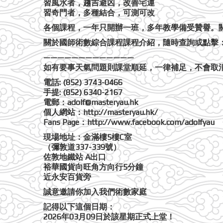
習風水者，趨吉避凶，改善宅運
習奇門者，多種結合，可測可改
各個課程，一年只開辦一班，多年教學備受贊譽。關於國師的個人資料
關於國師術數綜合課程課程介紹，隨時查詢或點擊：http://www.
—————————————
如有要事天氣問題則課堂順延，一律補足，不會取
電話: (852) 3743-0466
手提: (852) 6340-2167
電郵：adolf@masteryau.hk
個人網站：http://masteryau.hk/
Fans Page：http://www.facebook.com/adolfyau
現場地址：金滿樓5樓C室
（彌敦道337-339號）
佐敦地鐵站 A出口
裕華國貨向旺角方向行5分鐘
近永安百貨旁
誠意邀請你加入我們術數家庭
記得以下這個日期：
2026年03月09日於該星期正式上堂！