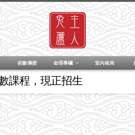
術數傳授
命理專欄
室內佈局
術數課程，現正招生