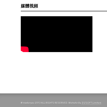
媒體視頻
© masteryau 2013 ALL RIGHTS RESERVED. Website By
ZIZSOFT Limited
.