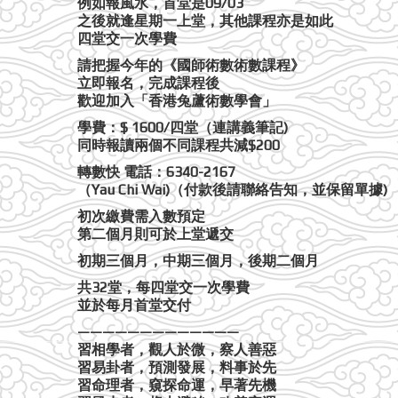
例如報風水，首堂是09/03
之後就逢星期一上堂，其他課程亦是如此
四堂交一次學費
請把握今年的《國師術數術數課程》
立即報名，完成課程後
歡迎加入「香港兔蘆術數學會」
學費：$ 1600/四堂（連講義筆記)
同時報讀兩個不同課程共減$200
轉數快 電話：6340-2167
（Yau Chi Wai)（付款後請聯絡告知，並保留單據)
初次繳費需入數預定
第二個月則可於上堂遞交
初期三個月，中期三個月，後期二個月
共32堂，每四堂交一次學費
並於每月首堂交付
—————————————
習相學者，觀人於微，察人善惡
習易卦者，預測發展，料事於先
習命理者，窺探命運，早著先機