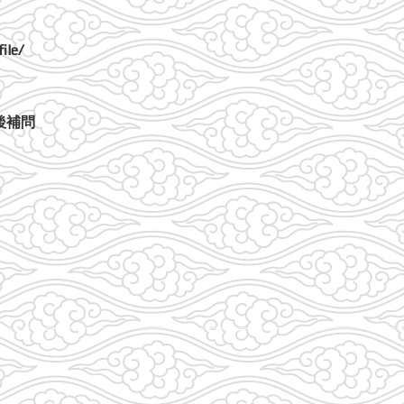
le/
後補問