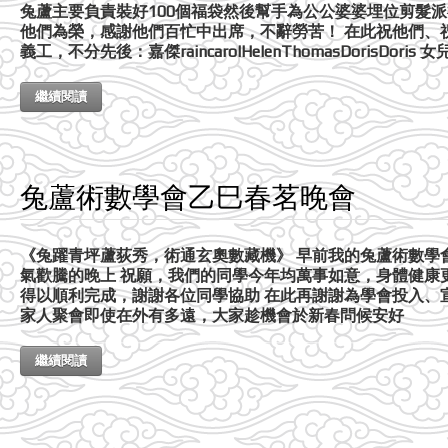
兔蘆主要負責裝好100個福袋然後幫手為公公婆婆埋位剪髮
他們為榮，感謝他們百忙中出席，不辭勞苦！ 在此祝他們、祝
義工，不分先後：嘉傑raincarolHelenThomasDorisDoris 女兒sunn
繼續閱讀
兔蘆術數學會乙巳春茗晚會
《兔躍青坪蘆荻秀，術通玄奧數藏機》 早前我的兔蘆術數學
氣歡騰的晚上 祝願，我們的同學今年均萬事如意，身體健康
得以順利完成，謝謝各位同學協助 在此再謝謝為學會投入、
家人聚會即使在外有多遠，大家趁機會於新春問候安好
繼續閱讀