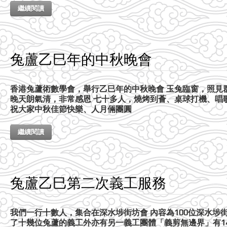
繼續閱讀
兔蘆乙巳年的中秋晚會
香港兔蘆術數學會，舉行乙巳年的中秋晚會 玉兔臨窗，照見
晚天朗氣清，非常感恩 七十多人，燒烤到薈、桌球打機、唱
祝大家中秋佳節快樂、人月倆團圓
繼續閱讀
兔蘆乙巳第二次義工服務
我們一行十數人，集合在深水埗街坊會 內容為100位深水埗街
了十幾位兔蘆的義工外亦有另一義工團體「義剪無邊界」有14