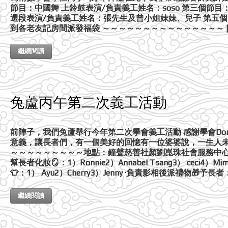
節目：中國舞 上鈴鼓表演/負責義工姓名：soso 第三個節目：
選段表演/負責義工姓名：張先生及曾小姐妹妹、兒子 第五個
到各老友記房間派發福袋 ～～～～～～～～～～～～～～～ [
繼續閱讀
兔蘆丙午第二次義工活動
前陣子，我們兔蘆舉行今年第二次學會義工活動 感謝學會Don
意義，讓長者們，有一個美好的回憶有一位婆婆說，一生人未
～～～～～～～～～地點：鐘聲慈善社顏劉崑珠社會服務中心 
幫長者化妝🪞：1）Ronnie2）Annabel Tsang3） ceci4）M
👕：1） Ayu2）Cherry3）Jenny ·負責影相後派禮物🎁予長者：1）
繼續閱讀