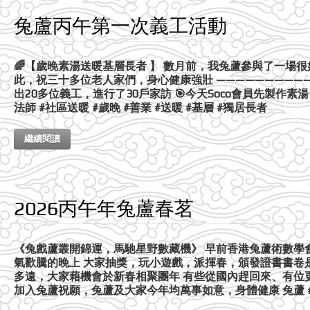
兔蘆丙午第一次義工活動
🌈【歲晚素湯送暖基層長者 】 數月前，我兔蘆參與了一
此，祝三十多位老人家們，身心健康強壯 ———————————
出20多位義工，進行了30戶家訪 🎯今天Soco會員先製作素
法師 #社區送暖 #歲晚 #善業 #送暖 #基層 #獨居長者
繼續閱讀
2026丙午年兔蘆春茗
《兔戲蘆叢開錦運，馬馳星野數藏機》 早前香港兔蘆術數學
氣歡騰的晚上 大家抽獎，玩小遊戲，派揮春，頒發證書書卷
多遠，大家藉機會於新春相聚團年 有些從國內趕回來、有位
加入兔蘆祝願，兔蘆及大家今年均萬事如意，身體健康 兔蘆 