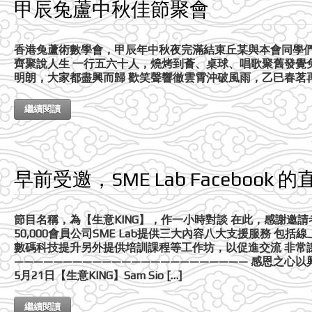
甲辰兔蘆中秋佳節聚會
香港兔蘆術數學會，甲辰年中秋夜完滿結束丘某與本會同學們
齊聚說人生 一行五六十人，燒烤到薈、桌球、唱歌聚舊發覺
明朗，大家都盡興而歸 歡笑聲響徹雲霄沖破風雨，乙巳春茗
繼續閱讀
早前受邀，SME Lab Facebook 
節目名稱，為【生意KING】，作一小時對談 在此，感謝邀請者，
50,000會員公司SME Lab提供三大內容八大支援服務 
數碼科技提升另外提供培訓課程等工作坊，以促進交流 非常
———————————————————————— 感恩之心以
5月21日【生意KING】Sam Sio […]
繼續閱讀