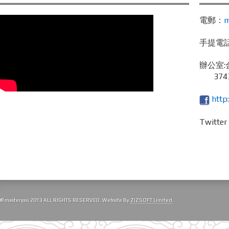
電郵：
m
手提電話 /
辦公室:
3743
http
Twitte
© masteryau 2013 ALL RIGHTS RESERVED. Website By
ZIZSOFT Limited
.