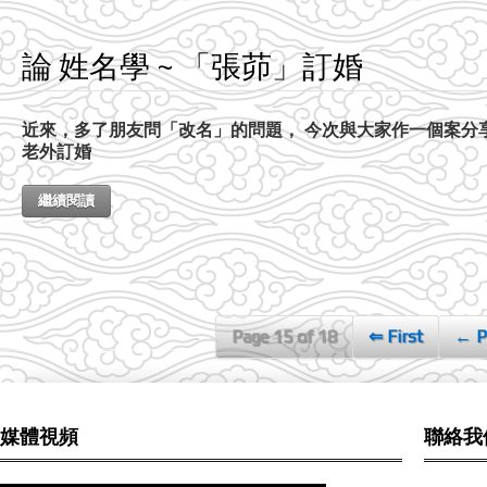
論 姓名學 ~ 「張茆」訂婚
近來，多了朋友問「改名」的問題， 今次與大家作一個案分
老外訂婚
繼續閱讀
Page 15 of 18
⇐ First
← P
媒體視頻
聯絡我