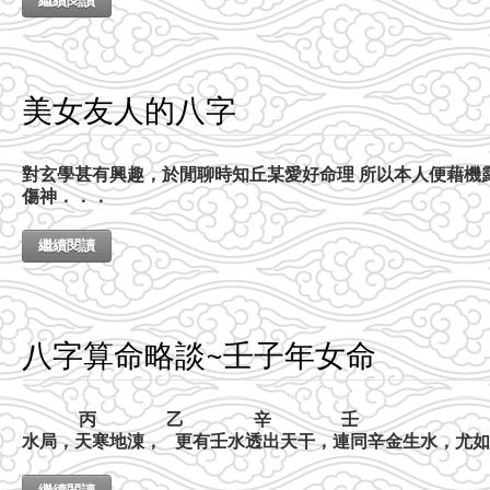
繼續閱讀
美女友人的八字
對玄學甚有興趣，於閒聊時知丘某愛好命理 所以本人便藉機
傷神．．．
繼續閱讀
八字算命略談~壬子年女命
丙 乙 辛 壬 戌 丑 亥 子
水局，天寒地涷， 更有壬水透出天干，連同辛金生水，尤如