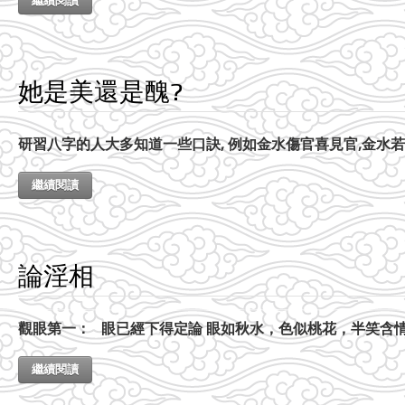
繼續閱讀
她是美還是醜?
研習八字的人大多知道一些口訣, 例如金水傷官喜見官,金水
繼續閱讀
論淫相
觀眼第一： 眼已經下得定論 眼如秋水，色似桃花，半笑含
繼續閱讀