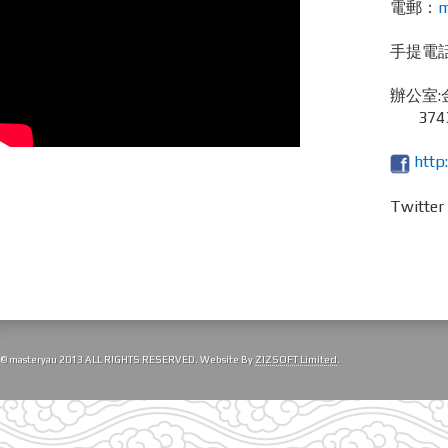
電郵：
m
手提電話 /
辦公室:
3743
http
Twitte
© masteryau 2013 ALL RIGHTS RESERVED. Website By
ZIZSOFT Limited
.