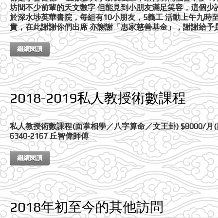
坊間不少前輩的天文數字 但能見到小朋友滿足笑容，這個少
於深水埗英華書院，每組有10小朋友，5義工 活動上午九時
貴，在此謝謝你們出席 亦謝謝「惠家慈善基金」，謝謝給予
繼續閱讀
2018-2019私人教授術數課程
私人教授術數課程(面掌相學／八字算命／文王卦) $8000/月(
6340-2167 丘智偉師傅
繼續閱讀
2018年初至今的其他訪問