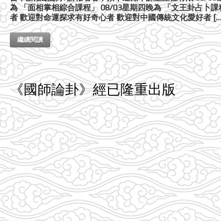
為 「面相掌相綜合課程」 08/03星期四晚為 「文王卦占卜
者 歡迎對命運探求有好奇心者 歡迎對中國傳統文化愛好者 […
繼續閱讀
《國師論卦》經已隆重出版