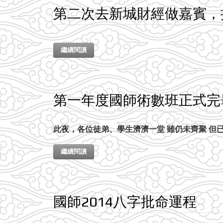
第二次去新城財經做嘉賓，
繼續閱讀
第一年度國師術數班正式完
此夜，各位徒弟、學生濟濟一堂 雖仍未齊聚 但
繼續閱讀
國師2014八字批命運程