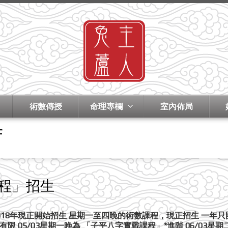
術數傳授
命理專欄
室內佈局
f
程」招生
8年現正開始招生 星期一至四晚的術數課程，現正招生 一年只開辦一
05/03星期一晚為 「子平八字實戰課程」*進階 06/03星期二