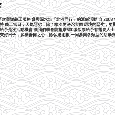
會
次舉辦義工服務 參與深水埗「北河同行」的派飯活動 自 200
持 義工當日，天氣惡劣，除了寒冷更滂沱大雨 環境的惡劣，更
給予是次活動機會 讓我們學會能捐贈500張飯票給予有需要人士
相夾好日子，多積善德之心，除弘揚術數 一同參與各類型的活動