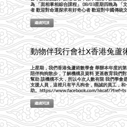
為 「面相掌相綜合課程」 08/03星期四晚為 
者 歡迎對命運探求有好奇心者 歡迎對中國傳統文化
繼續閱讀
動物伴我行會社X香港兔蘆
上星期，我們香港兔蘆術數學會 舉辦本年度的第
陪伴狗狗散步，了解機構及資料 更甚教育我們對
幫助 該機構不大，所以今次人數有限 我們學會
支援人員，這裡只有平凡狗舍，熱誠的員工，和
助。https://www.facebook.com/hkcaf/?fref=ts
繼續閱讀