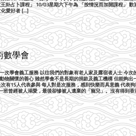
「文王卦占卜課程」 10/03星期六下午為 「按情況而加開課程」
愛好者 […]
術數學會
一次學會義工服務 以往我們的對象有老人家及露宿者人士 今次的
動物關懷的善心 雖然學會不是長期的捐款及義工機構 但能夠出
是次有15人代表參與 每人對是次服務，感到快樂而具意義 代表
一班曾經被人溺愛，最後卻慘被人遺棄的「寵兒」。沒有得到香