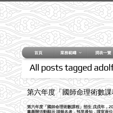
首頁
業務範疇
潤表一覽
All posts tagged adol
第六年度「國師命理術數課
第六年度「國師命理術數課程」招生 戊戌年，201
書舉辦活動顯示 請報名者，預早通知，課室座位有限 