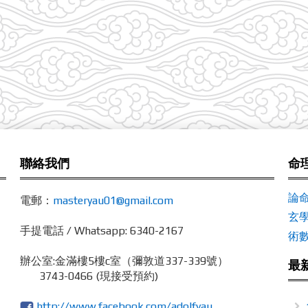
聯絡我們
命
論
電郵：
masteryau01@gmail.com
玄
手提電話 / Whatsapp: 6340-2167
術
辦公室:
金滿樓5樓c室（彌敦道337-339號）
最
3743-0466 (現接受預約)
http://www.facebook.com/adolfyau