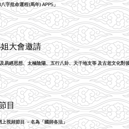
字批命運程(馬年) APPS」
小姐大會邀請
涉及易經思想、太極陰陽、五行八卦、天干地支等 及古老文化對
節目
新的網上視頻節目 －名為「國師各法」