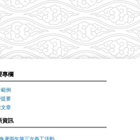
理專欄
命範例
學提要
數文章
新資訊
兔蘆丙午第三次義工活動