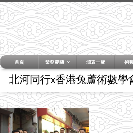
首頁
業務範疇
潤表一覽
術
北河同行x香港兔蘆術數學