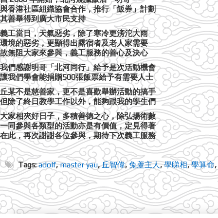
與香港社區組織協會合作，推行「飯券」計劃
其善舉得到廣大市民支持
義工當日，天氣惡劣，除了寒冷更滂沱大雨
環境的惡劣，更顯得出露宿者及老人家需要
故無阻大家來參與，義工服務的善心及決心
我們感謝明哥「北河同行」給予是次活動機會
讓我們學會能捐贈500張飯票給予有需要人士
丘某不是慈善家，更不是喜歡舉辦活動的搞手
但除了終日教學工作以外，能夠跟我的學生們
大家相夾好日子，多積善德之心，除弘揚術數
一同參與各類型的活動亦是有價值，定見得著
在此，再次謝謝各位參與，期待下次義工服務
Tags:
adolf
,
master yau
,
丘智偉
,
兔蘆主人
,
學睇相
,
學算命