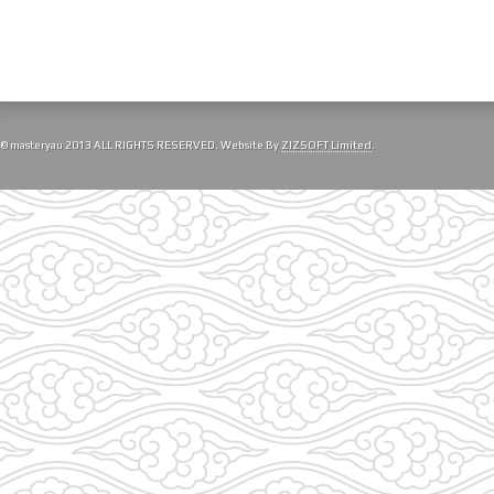
© masteryau 2013 ALL RIGHTS RESERVED. Website By
ZIZSOFT Limited
.