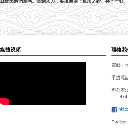
就會比他們差嗎。長劍大刀，各擅勝場；運用之妙，存乎一心。
媒體視頻
聯絡我
電郵：
m
手提電話 /
辦公室:
3743
http
Twitte