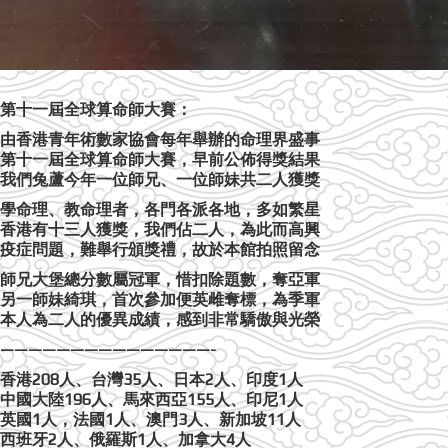
第十一屆全球算命師大賽：
由香港青年術數家協會每年舉辦的命理界盛事
第十一屆全球算命師大賽，早前公佈得獎結果
我們兔蘆今年一位師兄、一位師妹共二人獲獎
學命理、教命理者，各門各派各地，多如繁星
香港有十三人獲獎，我們佔二人，為此而高興
疫症問題，難舉行頒獎禮，故於本館拍照留念
師兄大堡總分數屬冠軍，惜扣除題數，奪亞軍
另一師妹綺琪，首次參加便英雌奪標，為季軍
本人為二人的優異成績，感到非常驕傲與光榮
———————————————-
香港208人、台灣35人、日本2人、印度1人
中國大陸196人、馬來西亞155人、印尼1人
英國1人，法國1人、澳門3人、新加坡11人
西班牙2人、俄羅斯1人、加拿大4人