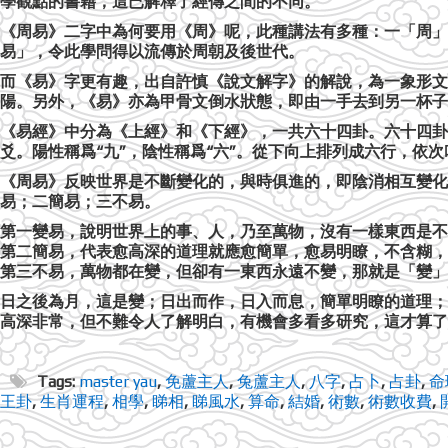
學觀點的書籍，這已解釋了經傳之間的不同。
《周易》二字中為何要用《周》呢，此種講法有多種：一「周」
易」，令此學問得以流傳於周朝及後世代。
而《易》字更有趣，出自許慎《說文解字》的解說，為一象形文
陽。另外，《易》亦為甲骨文倒水狀態，即由一手去到另一杯子
《易經》中分為《上經》和《下經》，一共六十四卦。六十四卦
爻。陽性稱爲“九”，陰性稱爲“六”。從下向上排列成六行，依
《周易》反映世界是不斷變化的，與時俱進的，即陰消相互變化
易；二簡易；三不易。
第一變易，說明世界上的事、人，乃至萬物，沒有一樣東西是不
第二簡易，代表愈高深的道理就應愈簡單，愈易明瞭，不含糊，
第三不易，萬物都在變，但卻有一東西永遠不變，那就是「變」
日之後為月，這是變；日出而作，日入而息，簡單明瞭的道理；
高深非常，但不難令人了解明白，有機會多看多研究，這才算了
Tags:
master yau
,
免蘆主人
,
兔蘆主人
,
八字
,
占卜
,
占卦
,
命
王卦
,
生肖運程
,
相學
,
睇相
,
睇風水
,
算命
,
結婚
,
術數
,
術數收費
,