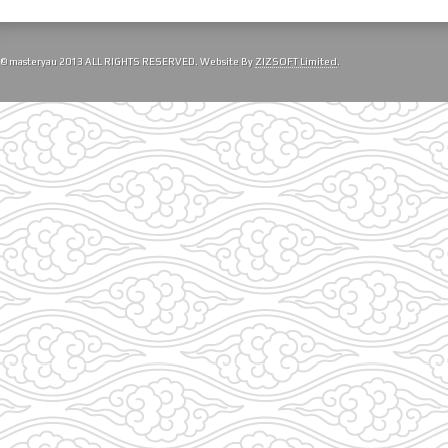
© masteryau 2013 ALL RIGHTS RESERVED. Website By
ZIZSOFT Limited
.