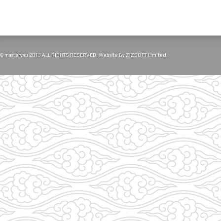
© masteryau 2013 ALL RIGHTS RESERVED. Website By
ZIZSOFT Limited
.