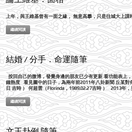
上年，與王維基曾有一面之緣， 無意高攀，只是往城大上課時
繼續閱讀
結婚 / 分手．命運隨筆
按回自己的微博，發覺身邊的朋友已少有更新 看功能表上，
鐘熱度 看見圖中的日子，為兩年前2011年八卦新聞 丘某對傳奇
日 吉時 ） 何超雲（Florinda，1989.02.27吉時 ） 2013
繼續閱讀
文王卦例 隨筆