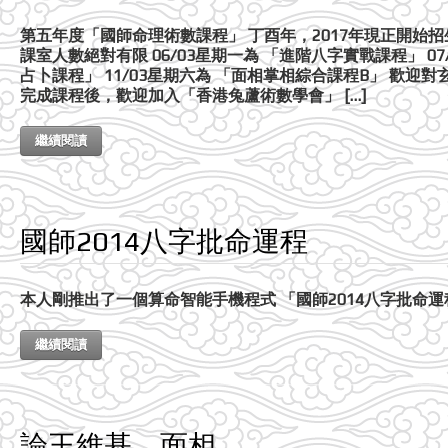
第五年度「國師命理術數課程」 丁酉年，2017年現正開始招
課室人數絕對有限 06/03星期一為 「進階八字實戰課程」 07
占卜課程」 11/03星期六為 「面相掌相綜合課程B」 歡
完成課程後，歡迎加入「香港兔蘆術數學會」 […]
繼續閱讀
國師2014八字批命運程
本人剛推出了一個算命智能手機程式 「國師2014八字批命運程(
繼續閱讀
論王維基．面相