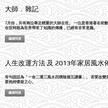
大師．雜記
7月份，共有兩位舉足輕重的大師去世。 一位是香港著名術
在世時能為世界帶來了知識的傳播，已經有非常意義。
繼續閱讀
人生改運方法 及 2013年家居風水
有句說話為「一命二運三風水四積陰德五讀書」。 若要改變
要抱持懷疑之心。
繼續閱讀