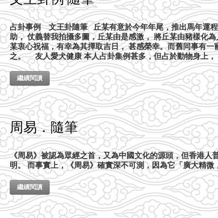
占卦事例 文王卦隨筆 丘某有意於今年年尾，推出馬年運程
助， 仗義替我拍攝多圖，丘某由是感激， 將丘某由豬樣化為
某衷心祝福，有幸為其擇取吉日， 甚感榮幸。而舊同事有一
之。 友人愛犬健康 本人占卦集例甚多，但占於動物身上， 
繼續閱讀
周易．隨筆
《周易》被認為眾經之首，又為中國文化的源頭，但香港人
明。 而事實上，《周易》確實深不可測，因為它「廣大精微
繼續閱讀